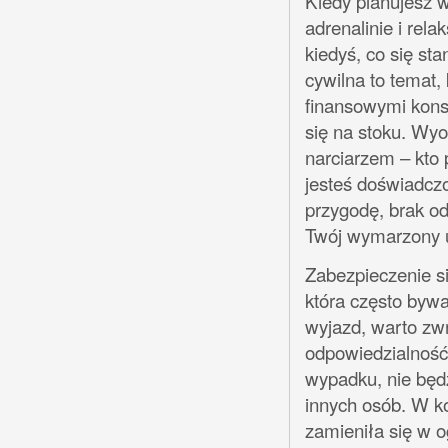
Kiedy planujesz w
adrenalinie i rela
kiedyś, co się sta
cywilna to temat,
finansowymi kons
się na stoku. Wy
narciarzem – kto 
jesteś doświadcz
przygodę, brak o
Twój wymarzony u
Zabezpieczenie si
która często byw
wyjazd, warto zwr
odpowiedzialność
wypadku, nie będz
innych osób. W ko
zamieniła się w 