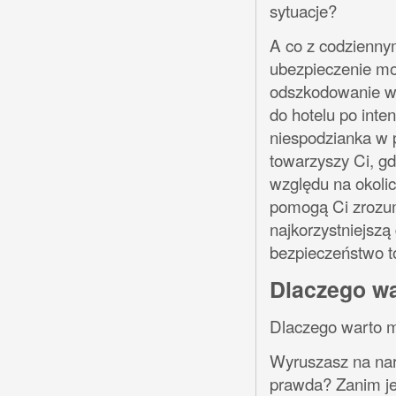
sytuacje?
A co z codzienny
ubezpieczenie m
odszkodowanie w 
do hotelu po inte
niespodzianka w p
towarzyszy Ci, gd
względu na okolic
pomogą Ci zrozum
najkorzystniejszą
bezpieczeństwo t
Dlaczego wa
Dlaczego warto m
Wyruszasz na nart
prawda? Zanim je