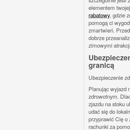
elementem twojej
rabatowy
, gdzie 
pomogą ci wygodn
zmartwień. Przed
dobrze przeanaliz
zimowymi atrakcj
Ubezpieczen
granicą
Ubezpieczenie zd
Planując wyjazd 
zdrowotnym. Dlacz
zjazdu na stoku ul
udać się do lokal
przyprawić Cię o 
rachunki za pomoc