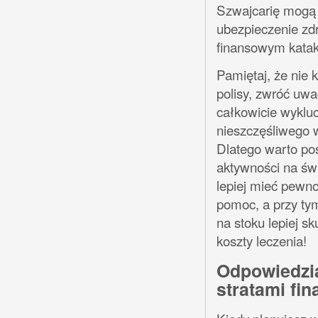
Szwajcarię mogą 
ubezpieczenie zdr
finansowym kata
Pamiętaj, że nie 
polisy, zwróć uwa
całkowicie wyklu
nieszczęśliwego w
Dlatego warto pos
aktywności na św
lepiej mieć pewn
pomoc, a przy ty
na stoku lepiej s
koszty leczenia!
Odpowiedzia
stratami fi