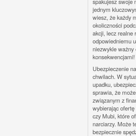
spakujesz swoje n
jednym kluczowy
wiesz, że każdy m
okoliczności podcz
akcji, lecz realn
odpowiedniemu ub
niezwykle ważny 
konsekwencjami!
Ubezpieczenie na
chwilach. W sytu
upadku, ubezpiecz
sprawia, że możes
związanym z fina
wybierając ofertę
czy Mubi, które o
narciarzy. Może t
bezpiecznie spędz