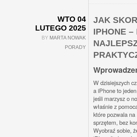
WTO 04
JAK SKOR
LUTEGO 2025
IPHONE –
BY
MARTA NOWAK
NAJLEPSZ
PORADY
PRAKTYC
Wprowadzen
W dzisiejszych cz
a iPhone to jeden
jeśli marzysz o n
właśnie z pomocą
które pozwala na
sprzętem, bez ko
Wyobraź sobie, ż