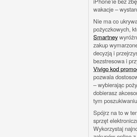
iPhone’ie bez zb
wakacje – wystar
Nie ma co ukrywać
pożyczkowych, któ
Smartney
wyróżni
zakup wymarzoneg
decyzją i przejrzy
bezstresowa i prz
Vivigo kod promo
pozwala dostosow
– wybierając poży
dobierasz akceso
tym poszukiwaniu 
Spójrz na to w te
sprzęt elektronic
Wykorzystaj najno
zakupów online 