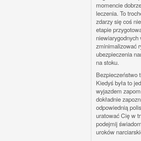
momencie dobrze 
leczenia. To troc
zdarzy się coś n
etapie przygotow
niewiarygodnych w
zminimalizować r
ubezpieczenia nar
na stoku.
Bezpieczeństwo t
Kiedyś była to jed
wyjazdem zapomin
dokładnie zapozn
odpowiednią poli
uratować Cię w t
podejmij świadome
uroków narciarsk