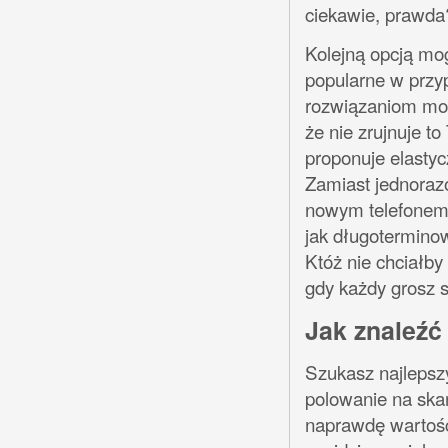
ciekawie, prawda
Kolejną opcją mogą
popularne w przy
rozwiązaniom może
że nie zrujnuje t
proponuje elasty
Zamiast jednoraz
nowym telefonem,
jak długoterminow
Któż nie chciałby 
gdy każdy grosz s
Jak znaleźć
Szukasz najlepszy
polowanie na skar
naprawdę wartości