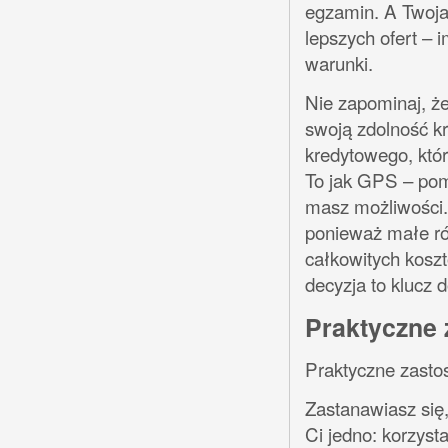
egzamin. A Twoja
lepszych ofert – 
warunki.
Nie zapominaj, że
swoją zdolność k
kredytowego, który
To jak GPS – pomo
masz możliwości. 
ponieważ małe r
całkowitych kosz
decyzja to klucz 
Praktyczne 
Praktyczne zasto
Zastanawiasz się
Ci jedno: korzyst