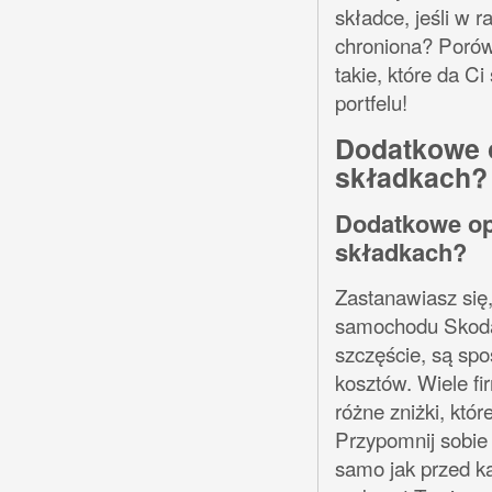
składce, jeśli w
chroniona? Porówn
takie, które da C
portfelu!
Dodatkowe o
składkach?
Dodatkowe opc
składkach?
Zastanawiasz się
samochodu Skoda?
szczęście, są sp
kosztów. Wiele f
różne zniżki, kt
Przypomnij sobie 
samo jak przed ka