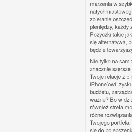
marzenia w szybk
natychmiastowego
zbieranie oszczę
pieniędzy, każdy 
Pożyczki takie ja
się alternatywą, 
będzie towarzysz
Nie tylko na sam
znacznie szersze
Twoje relacje z b
iPhone’owi, zysku
budżetu, zarządz
ważne? Bo w dzisi
również strefa mo
różne rozwiązania
Twojego portfela.
się do polepszeni