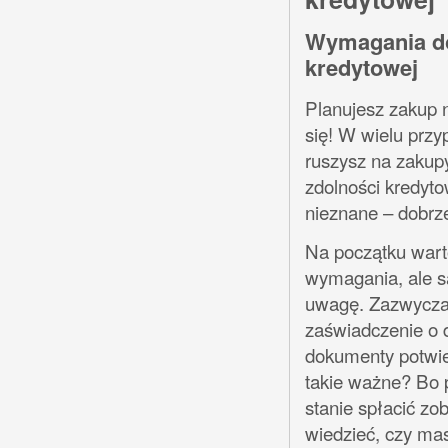
Wymagania do
kredytowej
Planujesz zakup 
się! W wielu prz
ruszysz na zakup
zdolności kredyt
nieznane – dobrze
Na początku wart
wymagania, ale są
uwagę. Zazwyczaj
zaświadczenie o 
dokumenty potwie
takie ważne? Bo 
stanie spłacić zo
wiedzieć, czy ma