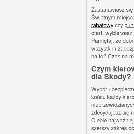
Zastanawiasz się
Świetnym miejscem
rabatowy
czy
pun
ofert, wybierzesz
Pamiętaj, że dobr
wszystkim zabezp
na to? Czas na m
Czym kierow
dla Skody?
Wybór ubezpiecze
końcu każdy kier
nieprzewidzianyc
zdecydujesz się n
Ciebie najważniej
szerszy zakres oc