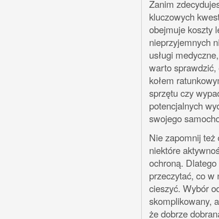
Zanim zdecydujesz
kluczowych kwesti
obejmuje koszty l
nieprzyjemnych ni
usługi medyczne,
warto sprawdzić,
kołem ratunkowym
sprzętu czy wypa
potencjalnych wy
swojego samochod
Nie zapomnij też
niektóre aktywnoś
ochroną. Dlatego
przeczytać, co w n
cieszyć. Wybór od
skomplikowany, a
że dobrze dobrana