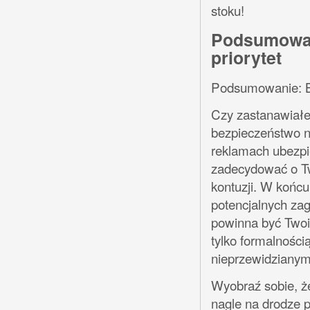
stoku!
Podsumowan
priorytet
Podsumowanie: Be
Czy zastanawiałe
bezpieczeństwo na
reklamach ubezpi
zadecydować o Tw
kontuzji. W końcu 
potencjalnych za
powinna być Twoim
tylko formalności
nieprzewidzianym
Wyobraź sobie, że
nagle na drodze p