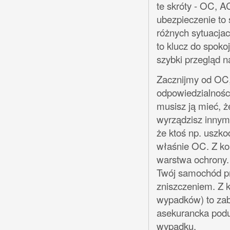
te skróty - OC, A
ubezpieczenie to 
różnych sytuacja
to klucz do spoko
szybki przegląd n
Zacznijmy od OC,
odpowiedzialnośc
musisz ją mieć, ż
wyrządzisz innym
że ktoś np. uszko
właśnie OC. Z kol
warstwa ochrony. 
Twój samochód pr
zniszczeniem. Z 
wypadków) to zabe
asekurancka podu
wypadku.