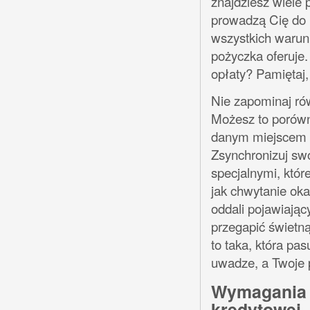
znajdziesz wiele
prowadzą Cię do 
wszystkich warun
pożyczka oferuje
opłaty? Pamiętaj, 
Nie zapominaj rów
Możesz to porówn
danym miejscem –
Zsynchronizuj sw
specjalnymi, któr
jak chwytanie oka
oddali pojawiając
przegapić świetną
to taka, która pas
uwadze, a Twoje 
Wymagania d
kredytowej