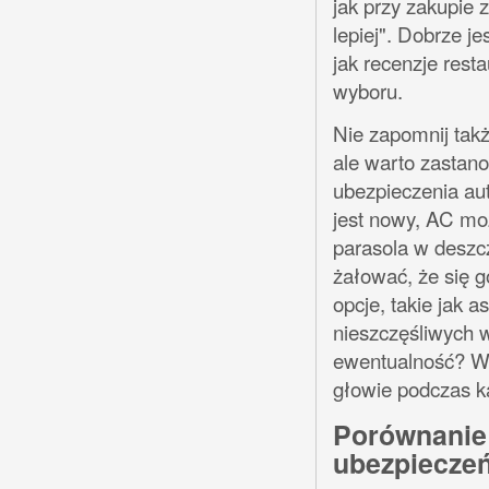
jak przy zakupie 
lepiej". Dobrze j
jak recenzje res
wyboru.
Nie zapomnij takż
ale warto zastano
ubezpieczenia au
jest nowy, AC moż
parasola w deszcz
żałować, że się 
opcje, takie jak 
nieszczęśliwych 
ewentualność? W 
głowie podczas k
Porównanie 
ubezpiecze