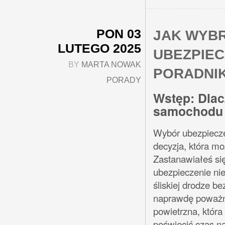
PON 03
JAK WYB
LUTEGO 2025
UBEZPIE
BY
MARTA NOWAK
PORADNI
PORADY
Wstęp: Dlac
samochodu 
Wybór ubezpiecze
decyzja, która m
Zastanawiałeś się
ubezpieczenie ni
śliskiej drodze 
naprawdę poważne
powietrzna, która
poświęcić czas na