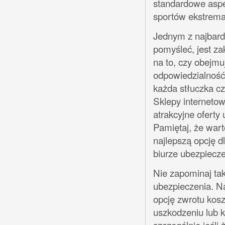
standardowe aspe
sportów ekstremal
Jednym z najbardz
pomyśleć, jest z
na to, czy obejm
odpowiedzialność 
każda stłuczka cz
Sklepy internetow
atrakcyjne oferty
Pamiętaj, że wart
najlepszą opcję d
biurze ubezpiecz
Nie zapominaj ta
ubezpieczenia. Na
opcję zwrotu kosz
uszkodzeniu lub k
szczególnie jeśli